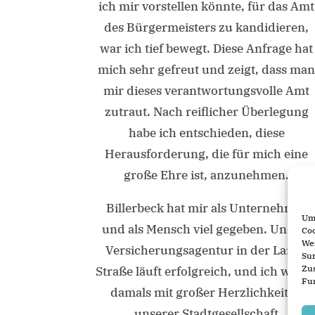
ich mir vorstellen könnte, für das Amt
des Bürgermeisters zu kandidieren,
war ich tief bewegt. Diese Anfrage hat
mich sehr gefreut und zeigt, dass ma
mir dieses verantwortungsvolle Amt
zutraut. Nach reiflicher Überlegung
habe ich entschieden, diese
Herausforderung, die für mich eine
große Ehre ist, anzunehmen.
Billerbeck hat mir als Unternehmer
Um 
und als Mensch viel gegeben. Unsere
Coo
We
Versicherungsagentur in der Lange
Sur
Zu
Straße läuft erfolgreich, und ich wurd
Fun
damals mit großer Herzlichkeit in
unserer Stadtgesellschaft