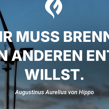

DIR MUSS BREN
IN ANDEREN E
WILLST.
Augustinus Aurelius von Hippo