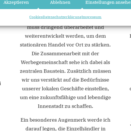
Anliegen, das ich weiter vorantreiben
Akzeptieren
Ablehnen
Einstellungen anseh
möchte.
Einzelhandel:
Unser
t
Cookies
Datenschutzerklärung
Impressum
bestehendes Einzelhandelskonzept
muss dringend überarbeitet und
weiterentwickelt werden, um dem
stationären Handel vor Ort zu stärken.
Die Zusammenarbeit mit der
Werbegemeinschaft sehe ich dabei als
m
zentralen Baustein. Zusätzlich müssen
wir uns verstärkt auf die Bedürfnisse
i
unserer lokalen Geschäfte einstellen,
um eine zukunftsfähige und lebendige
Innenstadt zu schaffen.
Ein besonderes Augenmerk werde ich
darauf legen, die Einzelhändler in