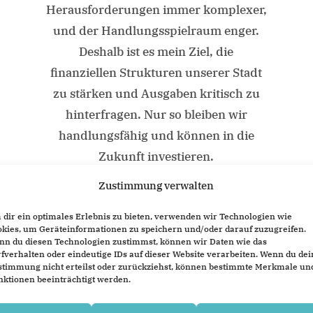
Herausforderungen immer komplexer,
und der Handlungsspielraum enger.
Deshalb ist es mein Ziel, die
n
finanziellen Strukturen unserer Stadt
zu stärken und Ausgaben kritisch zu
hinterfragen. Nur so bleiben wir
handlungsfähig und können in die
Zukunft investieren.
Zustimmung verwalten
Infrastruktur:
Wir müssen gezielt
investieren, um unsere Straßen,
dir ein optimales Erlebnis zu bieten, verwenden wir Technologien wie
kies, um Geräteinformationen zu speichern und/oder darauf zuzugreifen.
Gebäude und Einrichtungen fit für die
nn du diesen Technologien zustimmst, können wir Daten wie das
Zukunft zu machen.
Klimaschutz:
Die
fverhalten oder eindeutige IDs auf dieser Website verarbeiten. Wenn du dei
stimmung nicht erteilst oder zurückziehst, können bestimmte Merkmale un
e
Umsetzung unseres
ktionen beeinträchtigt werden.
Klimaschutzkonzepts ist ein zentrales