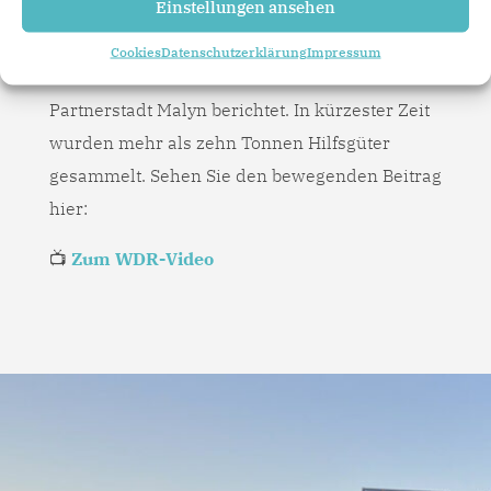
Einstellungen ansehen
Der WDR hat über die große Hilfsbereitschaft
Cookies
Datenschutzerklärung
Impressum
in Billerbeck für unsere ukrainische
Partnerstadt Malyn berichtet. In kürzester Zeit
wurden mehr als zehn Tonnen Hilfsgüter
gesammelt. Sehen Sie den bewegenden Beitrag
hier:
📺
Zum WDR-Video