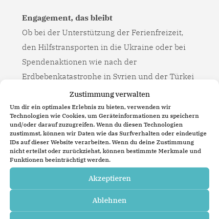
Engagement, das bleibt
Ob bei der Unterstützung der Ferienfreizeit,
den Hilfstransporten in die Ukraine oder bei
Spendenaktionen wie nach der
Erdbebenkatastrophe in Syrien und der Türkei
– mein Einsatz für Menschen in Not ist für mich
Zustimmung verwalten
eine Herzensangelegenheit. Dieses
Um dir ein optimales Erlebnis zu bieten, verwenden wir
Technologien wie Cookies, um Geräteinformationen zu speichern
Engagement ist unabhängig von meiner
und/oder darauf zuzugreifen. Wenn du diesen Technologien
zustimmst, können wir Daten wie das Surfverhalten oder eindeutige
Kandidatur für das Bürgermeisteramt. Es ist
IDs auf dieser Website verarbeiten. Wenn du deine Zustimmung
Teil dessen, was mir wichtig ist: anderen zu
nicht erteilst oder zurückziehst, können bestimmte Merkmale und
Funktionen beeinträchtigt werden.
helfen, die Hilfe brauchen, und damit einen
Akzeptieren
Beitrag für eine starke, menschliche
Gemeinschaft zu leisten.
Ablehnen
Billerbeck hilft Malyn – WDR berichtet