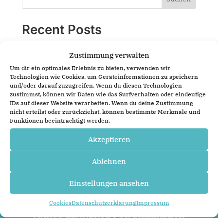
Recent Posts
Hello world!
Zustimmung verwalten
Um dir ein optimales Erlebnis zu bieten, verwenden wir
Recent Comments
Technologien wie Cookies, um Geräteinformationen zu speichern
und/oder darauf zuzugreifen. Wenn du diesen Technologien
A WordPress Commenter
zu
Hello world!
zustimmst, können wir Daten wie das Surfverhalten oder eindeutige
IDs auf dieser Website verarbeiten. Wenn du deine Zustimmung
nicht erteilst oder zurückziehst, können bestimmte Merkmale und
Funktionen beeinträchtigt werden.
Akzeptieren
Ablehnen
Einstellungen ansehen
Cookies
Datenschutzerklärung
Impressum
MARCO LENNERTZ FÜR BILLERBECK